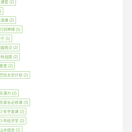
级课堂
(2)
)
成语课
(2)
刀剑神域
(1)
振宁
(1)
战国西汉
(2)
春秋战国
(2)
意思
(2)
巴拉太空计划
(2)
乐潜力
(2)
生家长必修课
(3)
少年宇宙课
(2)
少年经济学
(2)
山水组合
(1)