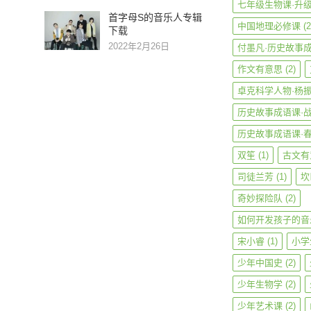
七年级生物课·升
首字母S的音乐人专辑
中国地理必修课
(2
下载
2022年2月26日
付墨凡·历史故事
作文有意思
(2)
卓克科学人物·杨
历史故事成语课·
历史故事成语课·
双笙
(1)
古文有
司徒兰芳
(1)
坎
奇妙探险队
(2)
如何开发孩子的音
宋小睿
(1)
小学
少年中国史
(2)
少年生物学
(2)
少年艺术课
(2)