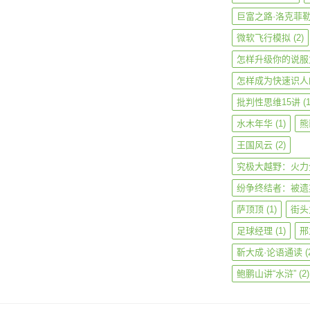
巨富之路·洛克菲
微软飞行模拟
(2)
怎样升级你的说服
怎样成为快速识人
批判性思维15讲
(1
水木年华
(1)
熊
王国风云
(2)
究极大越野：火力
纷争终结者：被遗
萨顶顶
(1)
街头
足球经理
(1)
邢
靳大成·论语通读
(
鲍鹏山讲“水浒”
(2)