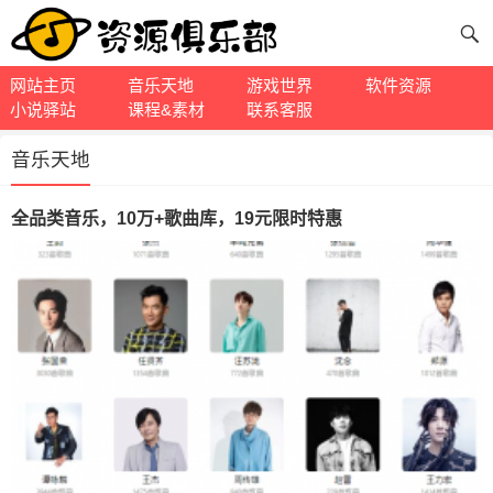
网站主页
音乐天地
游戏世界
软件资源
小说驿站
课程&素材
联系客服
音乐天地
全品类音乐，10万+歌曲库，19元限时特惠