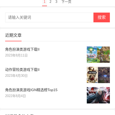
文
1
2
3
下一页
章
导
搜索
航
近期文章
角色扮演类游戏下载II
2023年8月11日
动作冒险类游戏下载II
2023年4月30日
角色扮演类游戏IGN精选榜Top15
2022年8月4日