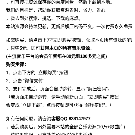
，可直接把资源保存你的百度网盘，然后下载到本地。
我们的目标是，帮助你获取资源省时、省力、省心
，省去到处搜索、挑选、下载的麻烦。
本站资源会持续更新，更新后解压密码不变，一次付费永久免费
如需购买，请点击下方“立即购买”按钮，获取本页所有资源的解
，只需
5元
，即可
获得本页的所有音乐资源
。
(主流音乐平台的会员年费都在
88元到100多元
之间)
购买步骤：
1、点击下方的 “立即购买” 按钮
2、点击 “微信支付”
3、支付完成后，页面会自动跳转，显示 “解压密码”。
（若页面未自动跳转，请手动刷新页面，"立即购买" 按钮
会变成 "立即下载"，点击按钮即可获得 “解压密码”。）
如有任何问题，请咨询
客服QQ 838147977
，若您购买后，另外需要本站的全部音乐资源(10万+歌曲库)
，请联系客服，可享补差价购买的优惠活动