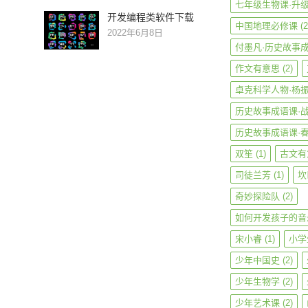
七年级生物课·升
开发编程类软件下载
中国地理必修课
(2
2022年6月8日
付墨凡·历史故事
作文有意思
(2)
卓克科学人物·杨
历史故事成语课·
历史故事成语课·
双笙
(1)
古文有
司徒兰芳
(1)
坎
奇妙探险队
(2)
如何开发孩子的音
宋小睿
(1)
小学
少年中国史
(2)
少年生物学
(2)
少年艺术课
(2)