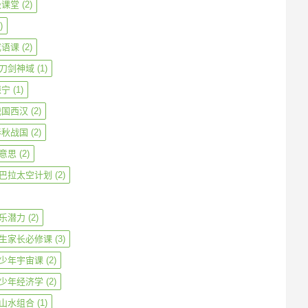
级课堂
(2)
)
成语课
(2)
刀剑神域
(1)
振宁
(1)
战国西汉
(2)
春秋战国
(2)
意思
(2)
巴拉太空计划
(2)
乐潜力
(2)
生家长必修课
(3)
少年宇宙课
(2)
少年经济学
(2)
山水组合
(1)