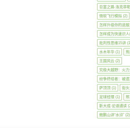
巨富之路·洛克菲
微软飞行模拟
(2)
怎样升级你的说服
怎样成为快速识人
批判性思维15讲
(1
水木年华
(1)
熊
王国风云
(2)
究极大越野：火力
纷争终结者：被遗
萨顶顶
(1)
街头
足球经理
(1)
邢
靳大成·论语通读
(
鲍鹏山讲“水浒”
(2)