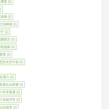
级课堂
(2)
)
成语课
(2)
刀剑神域
(1)
振宁
(1)
战国西汉
(2)
春秋战国
(2)
意思
(2)
巴拉太空计划
(2)
乐潜力
(2)
生家长必修课
(3)
少年宇宙课
(2)
少年经济学
(2)
山水组合
(1)