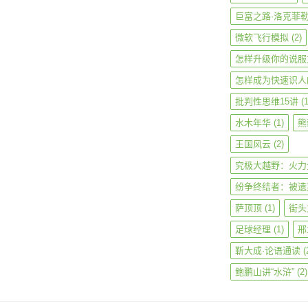
巨富之路·洛克菲
微软飞行模拟
(2)
怎样升级你的说服
怎样成为快速识人
批判性思维15讲
(1
水木年华
(1)
熊
王国风云
(2)
究极大越野：火力
纷争终结者：被遗
萨顶顶
(1)
街头
足球经理
(1)
邢
靳大成·论语通读
(
鲍鹏山讲“水浒”
(2)