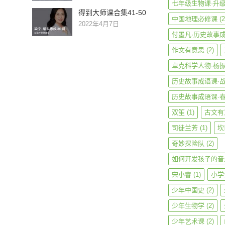
七年级生物课·升
得到大师课合集41-50
中国地理必修课
(2
2022年4月7日
付墨凡·历史故事
作文有意思
(2)
卓克科学人物·杨
历史故事成语课·
历史故事成语课·
双笙
(1)
古文有
司徒兰芳
(1)
坎
奇妙探险队
(2)
如何开发孩子的音
宋小睿
(1)
小学
少年中国史
(2)
少年生物学
(2)
少年艺术课
(2)