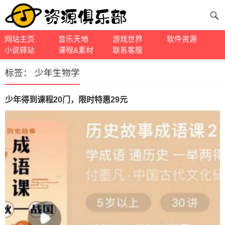
网站主页
音乐天地
游戏世界
软件资源
小说驿站
课程&素材
联系客服
标签：
少年生物学
少年得到课程20门，限时特惠29元