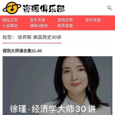
网站主页
音乐天地
游戏世界
软件资源
小说驿站
课程&素材
联系客服
标签：
徐弃郁·美国简史30讲
得到大师课合集31-40