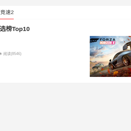
竞速2
榜Top10
阅读
(8546)