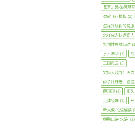
巨富之路·洛克菲
微软飞行模拟
(2)
怎样升级你的说服
怎样成为快速识人
批判性思维15讲
(1
水木年华
(1)
熊
王国风云
(2)
究极大越野：火力
纷争终结者：被遗
萨顶顶
(1)
街头
足球经理
(1)
邢
靳大成·论语通读
(
鲍鹏山讲“水浒”
(2)