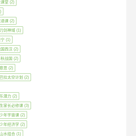
级课堂
(2)
)
成语课
(2)
刀剑神域
(1)
振宁
(1)
战国西汉
(2)
春秋战国
(2)
意思
(2)
巴拉太空计划
(2)
乐潜力
(2)
生家长必修课
(3)
少年宇宙课
(2)
少年经济学
(2)
山水组合
(1)