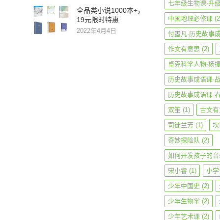
七年级生物课·升
全品类小说1000本+，
中国地理必修课
(2
19元限时特惠
2022年4月4日
付墨凡·历史故事
作文有意思
(2)
卓克科学人物·杨
历史故事成语课·
历史故事成语课·
双笙
(1)
古文有
司徒兰芳
(1)
坎
奇妙探险队
(2)
如何开发孩子的音
宋小睿
(1)
小学
少年中国史
(2)
少年生物学
(2)
少年艺术课
(2)