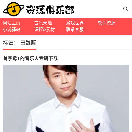
网站主页
音乐天地
游戏世界
软件资源
小说驿站
课程&素材
联系客服
标签：
田馥甄
首字母T的音乐人专辑下载