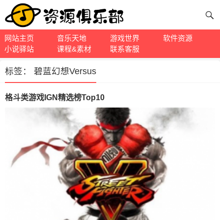
网站主页
音乐天地
游戏世界
软件资源
小说驿站
课程&素材
联系客服
标签：
碧蓝幻想Versus
格斗类游戏IGN精选榜Top10