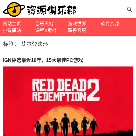
网站主页
音乐天地
游戏世界
软件资源
小说驿站
课程&素材
联系客服
标签：
艾尔登法环
IGN评选最近10年，15大最佳PC游戏