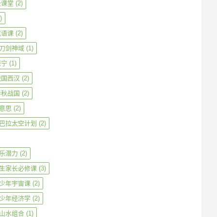
级课堂
(2)
)
成语课
(2)
刀剑神域
(1)
振宁
(1)
战国西汉
(2)
春秋战国
(2)
意思
(2)
巴拉太空计划
(2)
乐潜力
(2)
生家长必修课
(3)
少年宇宙课
(2)
少年经济学
(2)
山水组合
(1)