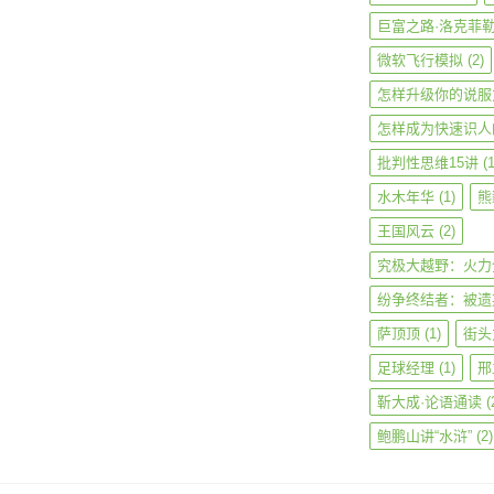
巨富之路·洛克菲
微软飞行模拟
(2)
怎样升级你的说服
怎样成为快速识人
批判性思维15讲
(1
水木年华
(1)
熊
王国风云
(2)
究极大越野：火力
纷争终结者：被遗
萨顶顶
(1)
街头
足球经理
(1)
邢
靳大成·论语通读
(
鲍鹏山讲“水浒”
(2)