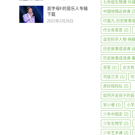
七年级生物课·升
首字母F的音乐人专辑
中国地理必修课
(2
下载
付墨凡·历史故事
2022年2月26日
作文有意思
(2)
卓克科学人物·杨
历史故事成语课·
历史故事成语课·
双笙
(1)
古文有
司徒兰芳
(1)
坎
奇妙探险队
(2)
如何开发孩子的音
宋小睿
(1)
小学
少年中国史
(2)
少年生物学
(2)
少年艺术课
(2)