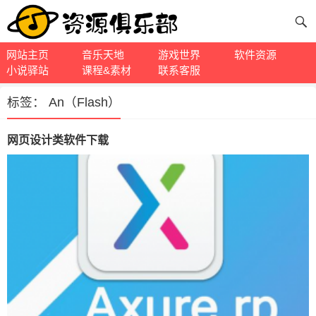
网站主页
音乐天地
游戏世界
软件资源
小说驿站
课程&素材
联系客服
标签：
An（Flash）
网页设计类软件下载