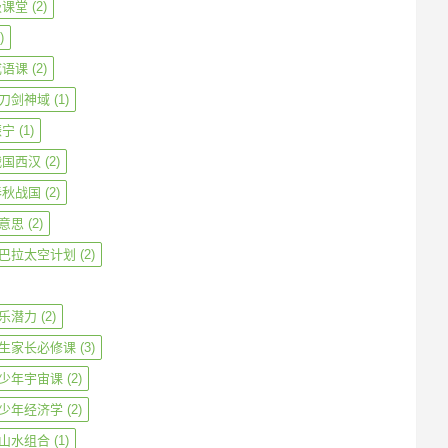
级课堂
(2)
)
成语课
(2)
刀剑神域
(1)
振宁
(1)
战国西汉
(2)
春秋战国
(2)
意思
(2)
巴拉太空计划
(2)
乐潜力
(2)
生家长必修课
(3)
少年宇宙课
(2)
少年经济学
(2)
山水组合
(1)