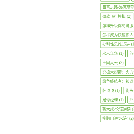
巨富之路·洛克菲
微软飞行模拟
(2)
怎样升级你的说服
怎样成为快速识人
批判性思维15讲
(1
水木年华
(1)
熊
王国风云
(2)
究极大越野：火力
纷争终结者：被遗
萨顶顶
(1)
街头
足球经理
(1)
邢
靳大成·论语通读
(
鲍鹏山讲“水浒”
(2)