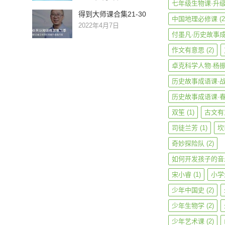
七年级生物课·升
得到大师课合集21-30
中国地理必修课
(2
2022年4月7日
付墨凡·历史故事
作文有意思
(2)
卓克科学人物·杨
历史故事成语课·
历史故事成语课·
双笙
(1)
古文有
司徒兰芳
(1)
坎
奇妙探险队
(2)
如何开发孩子的音
宋小睿
(1)
小学
少年中国史
(2)
少年生物学
(2)
少年艺术课
(2)