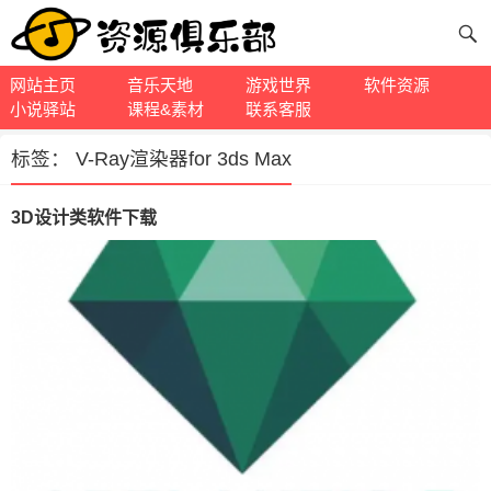
网站主页
音乐天地
游戏世界
软件资源
小说驿站
课程&素材
联系客服
标签：
V-Ray渲染器for 3ds Max
3D设计类软件下载