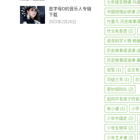
七年级生物课·升
首字母D的音乐人专辑
中国地理必修课
(2
下载
付墨凡·历史故事
2022年2月26日
作文有意思
(2)
卓克科学人物·杨
历史故事成语课·
历史故事成语课·
双笙
(1)
古文有
司徒兰芳
(1)
坎
奇妙探险队
(2)
如何开发孩子的音
宋小睿
(1)
小学
少年中国史
(2)
少年生物学
(2)
少年艺术课
(2)