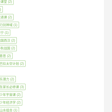
级课堂
(2)
)
成语课
(2)
刀剑神域
(1)
振宁
(1)
战国西汉
(2)
春秋战国
(2)
意思
(2)
巴拉太空计划
(2)
乐潜力
(2)
生家长必修课
(3)
少年宇宙课
(2)
少年经济学
(2)
山水组合
(1)