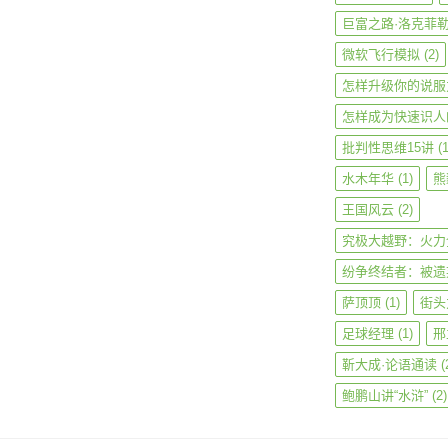
巨富之路·洛克菲
微软飞行模拟
(2)
怎样升级你的说服
怎样成为快速识人
批判性思维15讲
(1
水木年华
(1)
熊
王国风云
(2)
究极大越野：火力
纷争终结者：被遗
萨顶顶
(1)
街头
足球经理
(1)
邢
靳大成·论语通读
(
鲍鹏山讲“水浒”
(2)