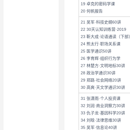
19 卓克的密码学课
20 何帆报告
21 吴军·科技史纲60讲
22 30天认知训练营·2019
23 靳大成·论语通读（下部
24 熊太行·职场关系课
25 医学通识50讲
26 李育辉·组织行为学
27 林楚方·文明地标30讲
28 政治学通识30讲
29 郑路·社会网络20讲
30 高爽·天文学通识30讲
31 张潇雨·个人投资课
32 刘润·商业洞察力30讲
33 仇子龙·基因科学20讲
34 刘晗·法律思维30讲
35 吴军·信息论40讲