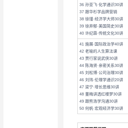
36 孙亚飞·化学通识30讲
37 跟华杉学品牌营销
38 徐瑾·经济学大师30讲
39 徐弃郁·美国简史30讲
40 许纪霖·传统文化30讲
41 施展·国际政治学40讲
42 老喻的人生算法课
43 贾行家说武侠30讲
44 陈海贤·亲密关系30讲
45 刘松博·公司治理30讲
46 刘玮·伦理学通识20讲
47 梁宁·增长思维30讲
48 董梅讲透红楼梦30讲
49 跟熊浩学沟通30讲
50 何帆·宏观经济学30讲