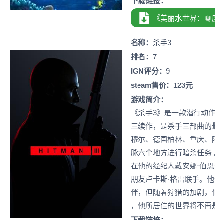
下载链接：
《美丽水世界：零度
名称：
杀手3
排名：
7
IGN评分：
9
steam售价：123元
游戏简介：
《杀手3》是一款潜行动作
三续作，是杀手三部曲的最
穆尔、德国柏林、重庆、阿
脉六个地方进行暗杀任务 
在他的经纪人戴安娜·伯恩
朋友卢卡斯·格雷联手。他
伴，但随着狩猎的加剧，他
，他所居住的世界将不再是
下载链接：