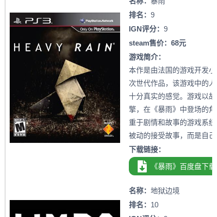
名称：
暴雨
排名：
9
IGN评分：
9
steam售价：68元
游戏简介：
本作是由法国的游戏开发小组Q
次世代作品，该游戏中的人
十分真实的感觉。游戏以故
擎，在《暴雨》中登场的角
重于剧情和故事的游戏系统
被动的接受故事，而是自己
下载链接：
《暴雨》百度盘下载
名称：
地狱边境
排名：
10