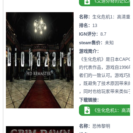
《艾迪芬奇的记忆》
名称：
生化危机1：高清重
排名：
13
IGN评分：
8.7
steam售价：
未知
游戏简介：
《生化危机》是日本CAP
的代表作品，游戏自1996
者们的一致认可。游戏巧妙
，既避免了技术原因带来的
，同时也给玩家带来类似于
下载链接：
《生化危机1：高清
名称：
恐怖黎明