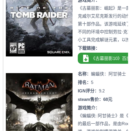
游戏简介：
《古墓丽影：崛起》是一款
克威尔艾尼克斯发行的动作
第十部作品。该游戏延续了
不同的环境中控制劳拉·克
小工具完成解谜元素，以推
下载链接：
《古墓丽影10》百
名称：
蝙蝠侠：阿甘骑士
排名：
5
IGN评分：
9.2
steam售价：68元
游戏简介：
《蝙蝠侠: 阿甘骑士》是
的最后一部作品，是由Rock