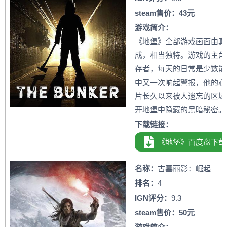
steam售价：43元
游戏简介：
《地堡》全部游戏画面由真
成，相当独特。游戏的主角名
存者，每天的日常是少数能
中又一次响起警报，他的心
片长久以来被人遗忘的区域
开地堡中隐藏的黑暗秘密。
下载链接：
《地堡》百度盘下载
名称：
古墓丽影：崛起
排名：
4
IGN评分：
9.3
steam售价：50元