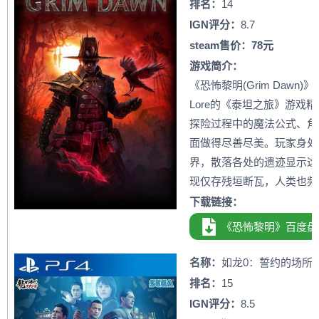
排名：
14
IGN评分：
8.7
steam售价：78元
游戏简介：
《恐怖黎明(Grim Dawn)
Lore的《泰坦之旅》游戏
探险过程中的魔法公式、角
面做得尽善尽美。玩家身处一
界，散落各处的遗迹显示这
现仅存残垣断瓦，人类也频
下载链接：
《恐怖黎明》百度盘
名称：
如龙0：誓约的场所
排名：
15
IGN评分：
8.5