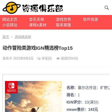
网站主页
音乐天地
游戏世界
软件资源
小说驿站
课程&素材
联系客服
首页
游戏精选榜
动作冒险类游戏IGN精选榜Top15
发布于 2022年8月4日
评论(0)
阅读
(20416)
名称：
塞尔达传说：旷野之
排名：
1
IGN评分：
10(满分)
steam售价：143元