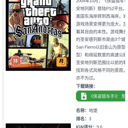
2004年10月，《侠盗猎
安地列斯》登陆PS2平台
美国东海岸转到西海岸，城
游戏场景变得更为庞大，加
着其自由的本性。游戏舞台
的圣安德列斯市是由3个城市（
San Fierro以旧金山为原型
型）和绵延数里的高速公路
圣安地列斯范围比以前的罪
找到各式风格不同的景观，
亦不为过。
下载链接：
《侠盗猎车手3：圣
名称：
地堡
排名：
3
IGN评分：
9.6