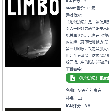
IGN评分：
9
steam售价：65元
游戏简介：
《地狱边境》是一款使用黑
令人一眼难忘的特殊美术风
机关和谜题。玩家在《地狱
的边缘（灵薄狱地狱边境）
第一眼印象，铁定是那风格
围：全身漆黑、仿佛黑影般
躲开场景中的陷阱并破解各
下载链接：
《地狱边境》百度盘
名称：
史丹利的寓言
排名：
11
IGN评分：
8.8