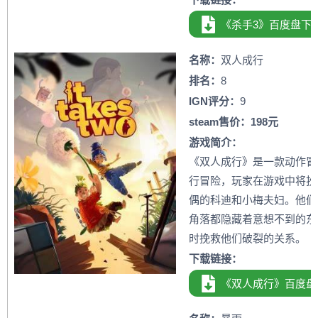
《杀手3》百度盘下
名称：
双人成行
排名：
8
IGN评分：
9
steam售价：198元
游戏简介：
《双人成行》是一款动作冒
行冒险，玩家在游戏中将扮
偶的科迪和小梅夫妇。他们
角落都隐藏着意想不到的东
时挽救他们破裂的关系。
下载链接：
《双人成行》百度盘