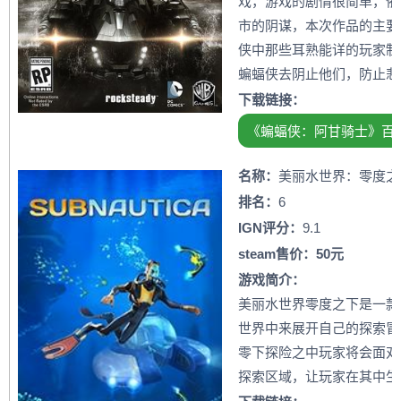
戏，游戏的剧情很简单，依
市的阴谋，本次作品的主要
侠中那些耳熟能详的玩家制
蝙蝠侠去阴止他们，防止悲
下载链接：
《蝙蝠侠：阿甘骑士》百
名称：
美丽水世界：零度之
排名：
6
IGN评分：
9.1
steam售价：50元
游戏简介：
美丽水世界零度之下是一款
世界中来展开自己的探索冒险
零下探险之中玩家将会面对
探索区域，让玩家在其中生