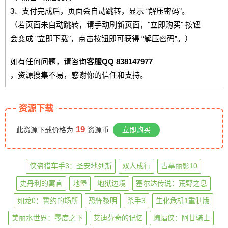
3、支付完成后，页面会自动跳转，显示 “解压密码”。
（若页面未自动跳转，请手动刷新页面，"立即购买" 按钮
会变成 "立即下载"，点击按钮即可获得 “解压密码”。）
如有任何问题，请咨询
客服QQ 838147977
，资源搜集不易，感谢你的信任和支持。
资源下载
19
此资源下载价格为
资源币
立即购买
侠盗猎车手3：圣安地列斯
双人成行
古墓丽影10
史丹利的寓言
地堡
地狱边境
塞尔达传说：荒野之息
如龙0：誓约的场所
恐怖黎明
杀手3
生化危机1重制版
美丽水世界：零度之下
艾迪芬奇的记忆
蝙蝠侠：阿甘骑士