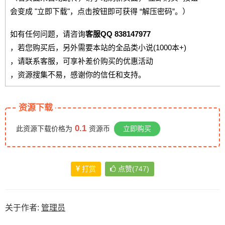
会变成 "立即下载"，点击按钮即可获得 “解压密码”。）
如有任何问题，请咨询
客服QQ 838147977
，若您购买后，另外需要本站的全品类小说(1000本+)
，请联系客服，可享补差价购买的优惠活动
，资源搜集不易，感谢你的信任和支持。
资源下载
0.1
此资源下载价格为
资源币
立即购买
打赏
点赞(747)
关于作者:
管理员