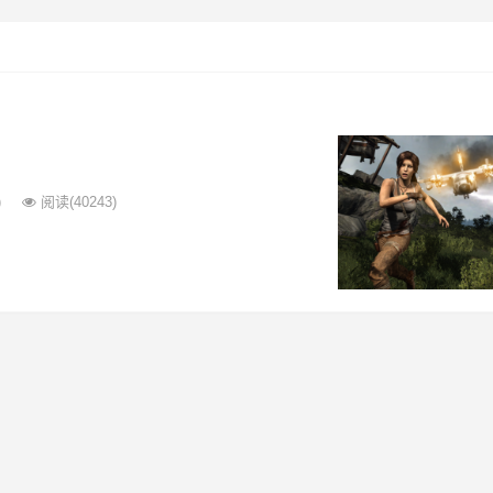
)
阅读
(40243)