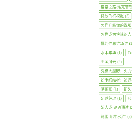
巨富之路·洛克菲
微软飞行模拟
(2)
怎样升级你的说服
怎样成为快速识人
批判性思维15讲
(1
水木年华
(1)
熊
王国风云
(2)
究极大越野：火力
纷争终结者：被遗
萨顶顶
(1)
街头
足球经理
(1)
邢
靳大成·论语通读
(
鲍鹏山讲“水浒”
(2)