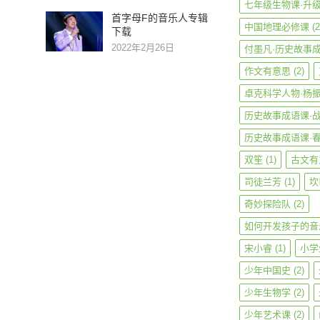
七年级生物课·升
首字母F的音乐人专辑
中国地理必修课
(2
下载
2022年2月26日
付墨凡·历史故事
作文有意思
(2)
卓克科学人物·杨
历史故事成语课·
历史故事成语课·
双笙
(1)
古文有
司徒兰芳
(1)
坎
奇妙探险队
(2)
如何开发孩子的音
宋小睿
(1)
小学
少年中国史
(2)
少年生物学
(2)
少年艺术课
(2)