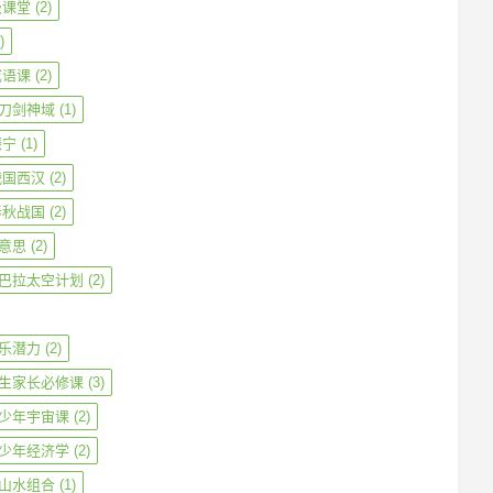
级课堂
(2)
)
成语课
(2)
刀剑神域
(1)
振宁
(1)
战国西汉
(2)
春秋战国
(2)
意思
(2)
巴拉太空计划
(2)
乐潜力
(2)
生家长必修课
(3)
少年宇宙课
(2)
少年经济学
(2)
山水组合
(1)